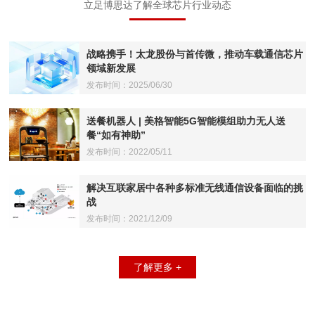
立足博思达了解全球芯片行业动态
战略携手！太龙股份与首传微，推动车载通信芯片
领域新发展
发布时间：2025/06/30
送餐机器人 | 美格智能5G智能模组助力无人送
餐“如有神助”
发布时间：2022/05/11
解决互联家居中各种多标准无线通信设备面临的挑
战
发布时间：2021/12/09
了解更多 +