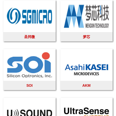
圣邦微
梦芯
SOI
AKM