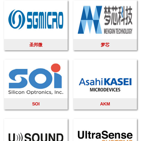
圣邦微
梦芯
SOI
AKM