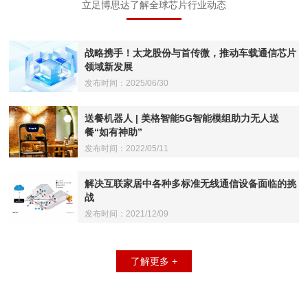
立足博思达了解全球芯片行业动态
战略携手！太龙股份与首传微，推动车载通信芯片
领域新发展
发布时间：2025/06/30
送餐机器人 | 美格智能5G智能模组助力无人送
餐“如有神助”
发布时间：2022/05/11
解决互联家居中各种多标准无线通信设备面临的挑
战
发布时间：2021/12/09
了解更多 +