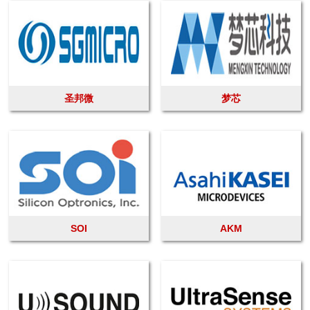
圣邦微
梦芯
SOI
AKM