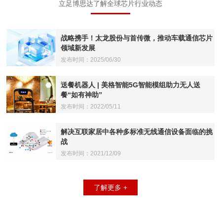
立足博思达了解全球芯片行业动态
战略携手！太龙股份与首传微，推动车载通信芯片
领域新发展
发布时间：2025/06/30
送餐机器人 | 美格智能5G智能模组助力无人送
餐“如有神助”
发布时间：2022/05/11
解决互联家居中各种多标准无线通信设备面临的挑
战
发布时间：2021/12/09
了解更多 +