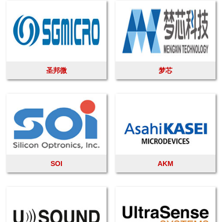
圣邦微
梦芯
SOI
AKM