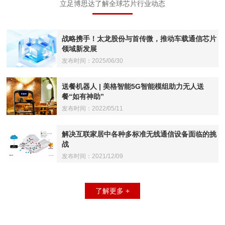
立足博思达了解全球芯片行业动态
战略携手！太龙股份与首传微，推动车载通信芯片
领域新发展
发布时间：2025/06/30
送餐机器人 | 美格智能5G智能模组助力无人送
餐“如有神助”
发布时间：2022/05/11
解决互联家居中各种多标准无线通信设备面临的挑
战
发布时间：2021/12/09
了解更多 +