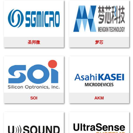
圣邦微
梦芯
SOI
AKM