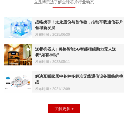
立足博思达了解全球芯片行业动态
战略携手！太龙股份与首传微，推动车载通信芯片
领域新发展
发布时间：2025/06/30
送餐机器人 | 美格智能5G智能模组助力无人送
餐“如有神助”
发布时间：2022/05/11
解决互联家居中各种多标准无线通信设备面临的挑
战
发布时间：2021/12/09
了解更多 +