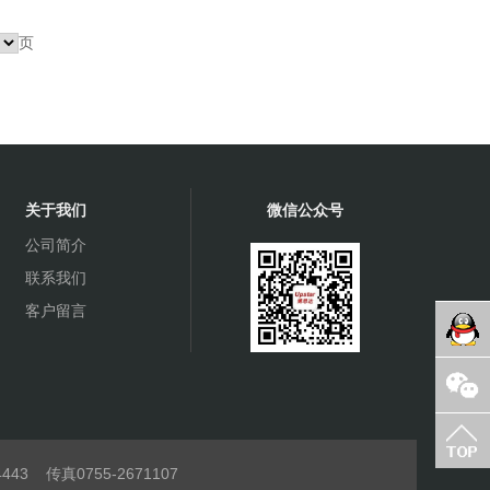
核心价值观：
梦想，勇担责任，辛勤奋斗，注重成就的博思达人。
页
企业精神：
人，诚信做事，努力拼搏，成就你我。
达科技（香港）有限公司
关于我们
微信公众号
科技（香港）有限公司成立于2010年，是太龙电子股份有限
公司简介
上市股票代码300650）旗下全资子公司。
联系我们
科技是一家专注于无线通信、消费电子、车载电子及安防市场
客户留言
芯片代理商。自成立以来，公司业绩持续快速增长，自2019
为本土排名前二十的代理分销商之一。
的客户合作关系、广泛的芯片产品和技术方案、稳定的业务增
思达的事业基石。专业全面的技术支持及高效稳定的供应链服
博思达与客户、原厂形成三方共赢的紧密关系，在业内好评连
次获得原厂及客户的嘉奖。公司致力于耕耘业内头部客户为方
443
传真0755-2671107
括小米、OPPO、荣耀、传音、vivo、大疆、TCL、创维、海