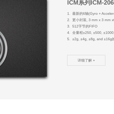
比通过
ICM系列ICM-2
部MO
常适用
1. 最新的6轴(Gyro + Acce
手表等
2. 更小封装, 3 mm x 3 mm x0
SGM
3. 512字节的FIFO
CPO（
4. 全量程±250, ±500, ±1000
输出电
5. ±2g, ±4g, ±8g, and 
波、负
详细了解 +
我们的
为员工
我们的
受国内