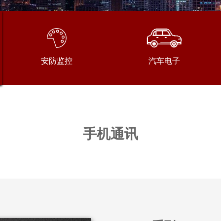
以人工
案，连
户提供
务。我
安防监控
汽车电子
提供全
可。
手机通讯
新闻 
SGM
片。该
手环、
100
SGM
时利用