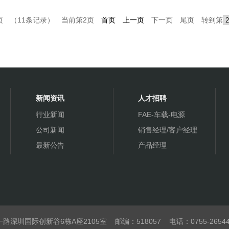
我们的
做拥有
页 （11条记录） 当前第2页
首页
上一页
下一页 尾页 转到第
我们的
真心待
博思
新闻资讯
人才招聘
博思达
行业新闻
FAE-车载-电源
公司（
公司新闻
销售经理/客户经理
博思达
最新公告
产品经理
的授权
年已成
战略性
长是博
务，使
连，屡
路深圳国际创新谷6栋A座2105室
邮编：518057
电话：0755-26544
向，包