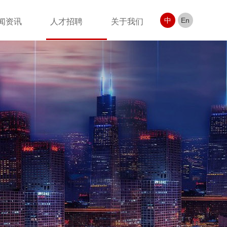
中
En
闻资讯
人才招聘
关于我们
产品包括：
阵列及智能Mic/DSP，音频编解码芯片，音频AD/DA转换芯片，
数字模拟混合逻辑芯片等；
片，BLE芯片及模块、Wifi芯片及模块，4G模块，NB-IoT模
功耗Wifi芯片，Wifi+BLE5.0二合一芯片等；
传感器、二氧化碳传感器、气压计、加速度传感器、电子指南
Sensor；
语音及物联网产品一站式解决方案