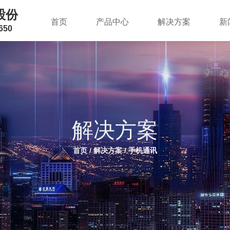
股份
首页
产品中心
解决方案
新
50
代理
Mic
可编程
解决方案
蓝牙芯
块，超低
首页
/
解决方案
/
手机通讯
温湿度
针等各类
智能