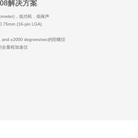
电荷泵结构实现正压对负压的输出，该产品大大减少了芯片内
0608解决方案
SFET数量、管脚数量、外围电容器件数量及芯片自身尺寸，非
于尺寸极其紧凑、采用小型AMOLED显示屏的智能手环、智能
lerometer)，低功耗，低噪声
穿戴设备。
.75mm (16-pin LGA)
38042可在单节锂电池供电时提供AMOLED显示屏所需的
2.4V至6.4V输出电压，100mV步进）、CNO（-2.4V至-6.4V
, and ±2000 degrees/sec的陀螺仪
压，100mV步进）及CVO三路输出。其具备优良的输出纹
±16g的全量程加速仪
载瞬态响应、电源瞬态响应等AMOLED屏所需的关键特性。
使命：
提供最好的成长平台，为行业提供最好的服务。
愿景：
外同行尊敬的有价值的知名企业。