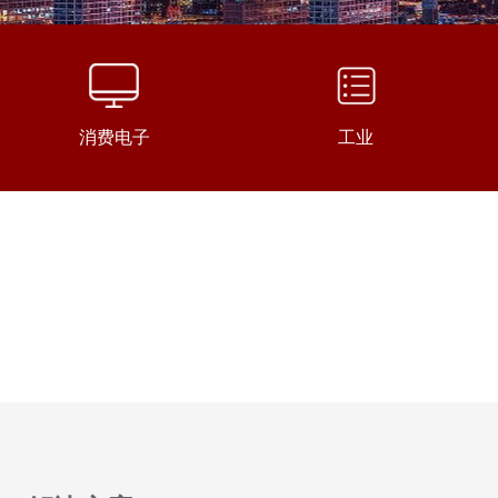
智能及物联网半导体芯片代理为基础，整合及Ai+IoT解决方
接上游原厂、ODM/OEM制造商、中小型方案公司需求，为客
有竞争力的智能语音及物联网产品、解决方案和技术支持服
们有专业的FAE/AE团队，可帮助客户快速实现产品智能化，
消费电子
工业
套解决方案和交钥匙服务，得到上游原厂及下游客户的高度认
| SGM38042荣获“年度创新产品奖”
38042是一款单电感多输出的小尺寸AMOLED显示屏电源芯
产品具备40mA驱动电流能力，外围器件少，主要适用于智能
智能手表等穿戴设备。其衍生产品SGM38042B更是具有
mA驱动能力，可支持较大尺寸智能手环、智能手表的高亮需求。
38042采用圣邦微电子自有单电感多输出专利电路设计，通过分
开关方式实现单电感架构，同时输出两个正、负输出电源。相